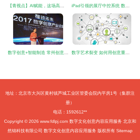
【青视点】AI赋能，这场高峰论坛种下怎样的“智慧树”？
iPad引领的展厅中控系统 数字文化创意的新纪元
数字创意+智能制造 常州创意产业“梦工厂”的转型升级之路
数字艺术裂变 如何用创意重塑数字营销的未来
地址：北京市大兴区黄村镇芦城工业区管委会院内平房1号（集群注
册）
电话：1592612**
Copyright © 2026
www.fdlpj.com
数字文化创意内容应用服务
北京和
然锦科技有限公司
数字文化创意内容应用服务
版权所有
Sitemap